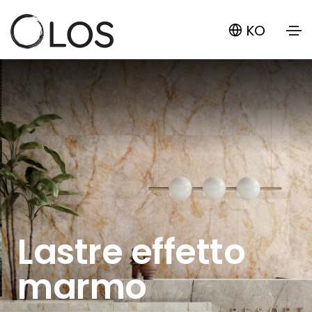
KO
Lastre effetto
marmo