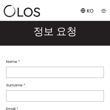
KO
정보 요청
Name
*
Surname
*
Email
*