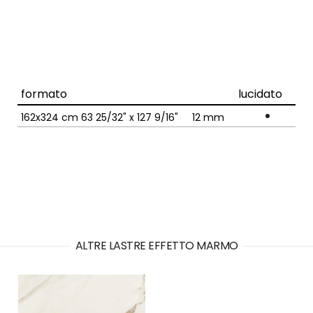
formato
lucidato
silk
162x324 cm 63 25/32" x 127 9/16"
12
mm
ALTRE LASTRE EFFETTO MARMO