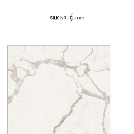
SILK
NR
|
12
mm