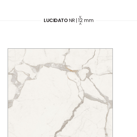
LUCIDATO
NR
|
12
mm