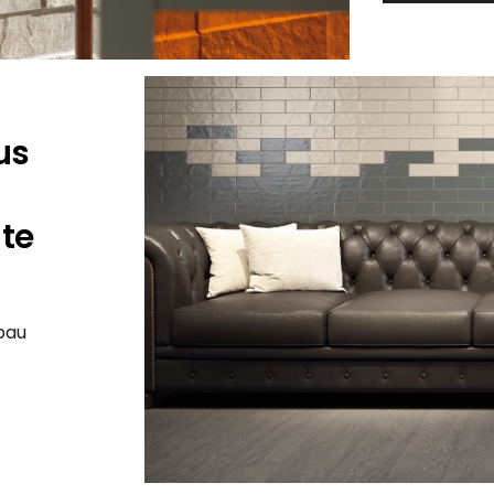
us
te
bau