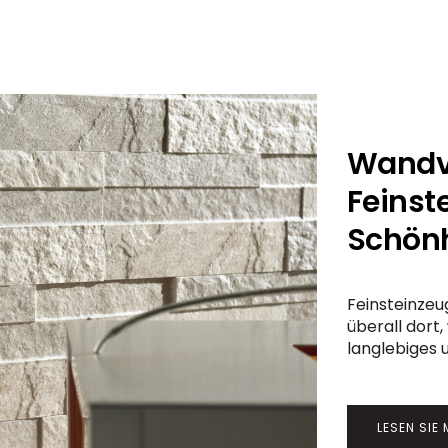
Wandv
Feinst
Schönh
Feinsteinzeu
überall dort,
langlebiges 
LESEN SIE