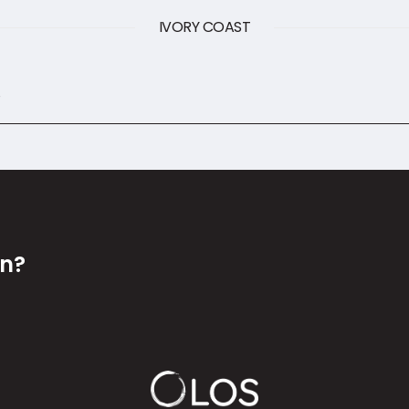
IVORY COAST
e
en?